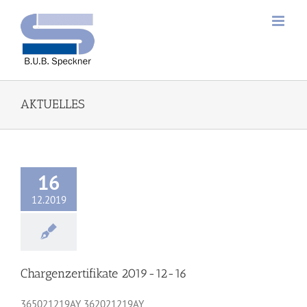
Zum
Inhalt
springen
AKTUELLES
16
12.2019
Chargenzertifikate 2019-12-16
365021219AY 362021219AY